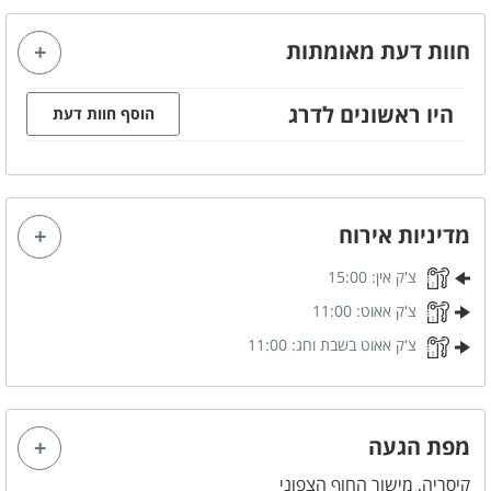
משפחות
חוות דעת מאומתות
זוגות
קבוצות
היו ראשונים לדרג
הוסף חוות דעת
מטבח מאובזר
כיריים גז
תנור אפייה
מקרר
כלי אוכל והגשה
מדיניות אירוח
קומקום חשמלי
צ'ק אין:
15:00
צ'ק אאוט:
11:00
משחקי שולחן
צ'ק אאוט בשבת וחג:
11:00
שולחן סנוקר
מפת הגעה
קיסריה, מישור החוף הצפוני