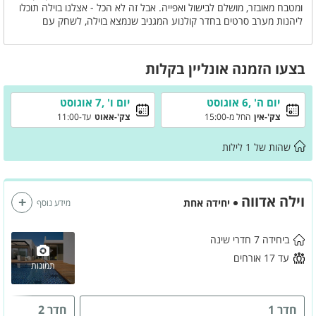
ומטבח מאובזר, מושלם לבישול ואפייה. אבל זה לא הכל - אצלנו בוילה תוכלו
ליהנות מערב סרטים בחדר קולנוע המגניב שנמצא בוילה, לשחק עם
החברים והמשפחה סנוקר וליהנות מבריכת שחייה צלולה ומחוממת. הזמינו
עכשיו את חופשת החלומות שלכם ותחוו את הטוב ביותר שיש לקיסריה
להציע!
בצעו הזמנה אונליין בקלות
יום ה' ,6 אוגוסט
יום ו' ,7 אוגוסט
צק'-אין
החל מ-15:00
צק'-אאוט
עד-11:00
שהות של
1
לילות
וילה אדווה
יחידה אחת
מידע נוסף
ביחידה 7 חדרי שינה
עד 17 אורחים
תמונות
חדר 1
חדר 2