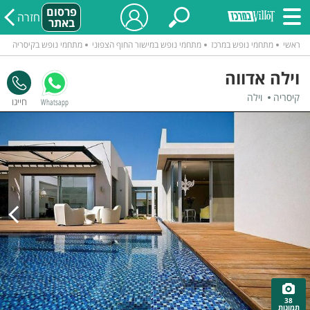
פרסום
חזרה
באתר
ראשי
מתחמי נופש במרכז
מתחמי נופש במישור החוף הצפוני
מתחמי נופש בקיסריה
וילה אדווה
קיסריה
וילה
Whatsapp
38
תמונות