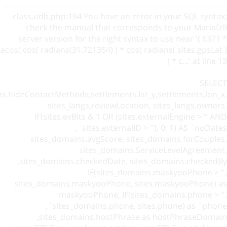
class.udb.php:184 You have an error in your SQL syntax;
check the manual that corresponds to your MariaDB
server version for the right syntax to use near '( 6371 *
acos( cos( radians(31.721354) ) * cos( radians( sites.gpsLat )
) * c...' at line 13
SELECT
ns.hideContactMethods,settlements.lat_y,settlements.lon_x,
sites_langs.reviewLocation, sites_langs.owners,
IF(sites.exBits & 1 OR (sites.externalEngine > '' AND
sites.externalID > ''), 0, 1) AS `noDates`,
sites_domains.avgScore, sites_domains.forCouples,
sites_domains.ServiceLevelAgreement,
sites_domains.checkedDate, sites_domains.checkedBy,
IF(sites_domains.maskyooPhone > '',
sites_domains.maskyooPhone, sites.maskyooPhone) as
maskyooPhone, IF(sites_domains.phone > '',
sites_domains.phone, sites.phone) as `phone`,
sites_domains.hostPhrase as hostPhraseDomain,