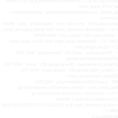
areas.TITLE as areaName,settlements.TITLE as cityName,
main_areas.TITLE as
mainAreaName,`promotedsearchDomains`.active as
promotS
FROM `sites` INNER JOIN `sites_domains` ON (sites.siteID
= sites_domains.siteID AND sites_domains.domainID = 121)
INNER JOIN `sites_langs` ON (sites.siteID =
sites_langs.siteID AND sites_langs.domainID = 121 AND
sites_langs.langID = 1)
LEFT JOIN `settlements` ON (sites.`settlementID` =
settlements.settlementID)
LEFT JOIN `areas` ON (areas.areaID = settlements.areaID)
LEFT JOIN `main_areas` ON (areas.main_areaID =
main_areas.main_areaID)
LEFT JOIN `promotedsearchDomains` ON
(promotedsearchDomains.siteID = sites.siteID and
promotedsearchDomains.domainID = 121 )
WHERE 1 and sites.siteID not in
(644,1074,1075,1747,2163,2579) and sites_domains.active =
1 AND
sites.siteID IN