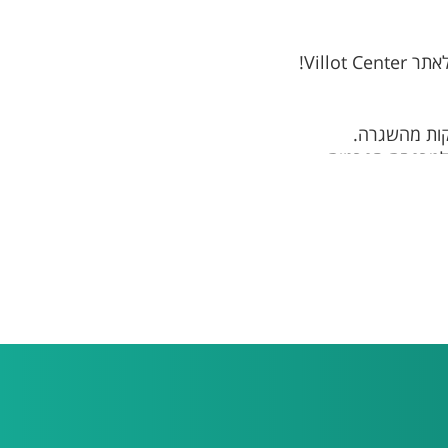
Vill!
קות מהשגרה.
 למרפסת הפרטית.
ית), וארוחת בוקר עשירה
זר, ומרחב בטוח ונעים
ו את הפתרון האידיאלי.