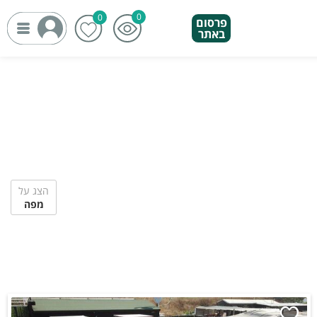
פרסום
באתר
הצג על
מפה