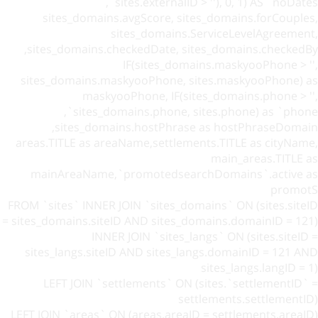
sites.externalID > ''), 0, 1) AS `noDates`,
sites_domains.avgScore, sites_domains.forCouples,
sites_domains.ServiceLevelAgreement,
sites_domains.checkedDate, sites_domains.checkedBy,
IF(sites_domains.maskyooPhone > '',
sites_domains.maskyooPhone, sites.maskyooPhone) as
maskyooPhone, IF(sites_domains.phone > '',
sites_domains.phone, sites.phone) as `phone`,
sites_domains.hostPhrase as hostPhraseDomain,
areas.TITLE as areaName,settlements.TITLE as cityName,
main_areas.TITLE as
mainAreaName,`promotedsearchDomains`.active as
promotS
FROM `sites` INNER JOIN `sites_domains` ON (sites.siteID
= sites_domains.siteID AND sites_domains.domainID = 121)
INNER JOIN `sites_langs` ON (sites.siteID =
sites_langs.siteID AND sites_langs.domainID = 121 AND
sites_langs.langID = 1)
LEFT JOIN `settlements` ON (sites.`settlementID` =
settlements.settlementID)
LEFT JOIN `areas` ON (areas.areaID = settlements.areaID)