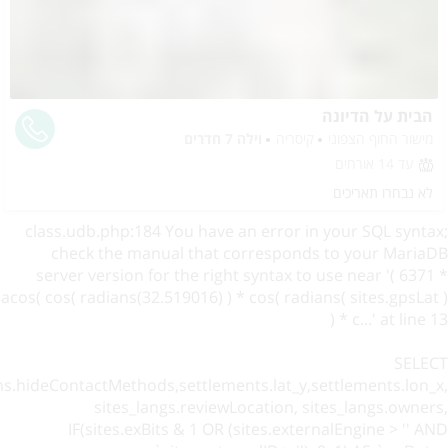
הבית על הדיונה
מישור החוף הצפוני
קיסריה
וילה 7 חדרים
עד 14 אורחים
לא נבחרו תאריכים
class.udb.php:184 You have an error in your SQL syntax;
check the manual that corresponds to your MariaDB
server version for the right syntax to use near '( 6371 *
acos( cos( radians(32.519016) ) * cos( radians( sites.gpsLat )
) * c...' at line 13
SELECT
ns.hideContactMethods,settlements.lat_y,settlements.lon_x,
sites_langs.reviewLocation, sites_langs.owners,
IF(sites.exBits & 1 OR (sites.externalEngine > '' AND