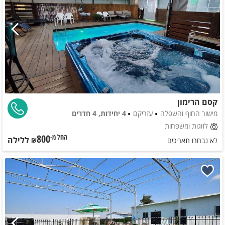
קסם הרימון
מישור החוף והשפלה
עזריקם
4 יחידות, 4 חדרים
לזוגות ומשפחות
800
ללילה
החל מ-₪
לא נבחרו תאריכים