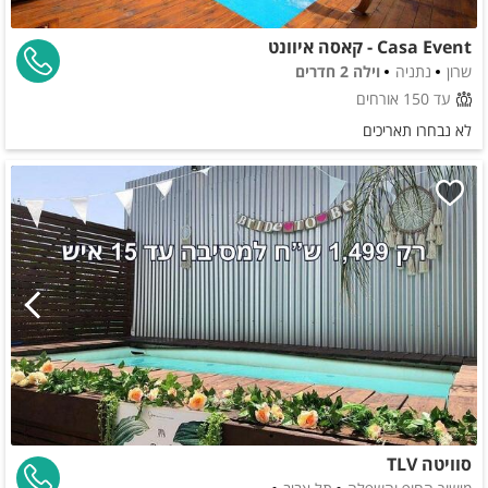
Casa Event - קאסה איוונט
שרון
נתניה
וילה 2 חדרים
עד 150 אורחים
לא נבחרו תאריכים
סוויטה TLV