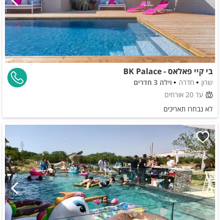
בי קיי פאלאס - BK Palace
שרון
חדרה
וילה 3 חדרים
עד 20 אורחים
לא נבחרו תאריכים