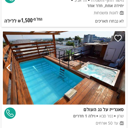
מישור החוף והשפלה
תל אביב
יחידה אחת, חדר אחד
לזוגות ומשפחות
1,500
ללילה
החל מ-₪
לא נבחרו תאריכים
סאנרייז על גג העולם
שרון
כפר סבא
וילה 1 חדרים
עד 50 אורחים