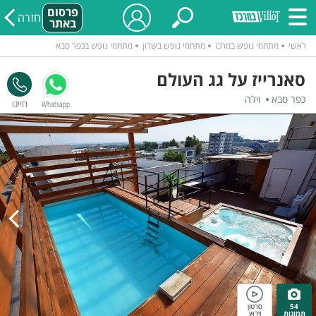
פרסום
חזרה
באתר
ראשי
מתחמי נופש במרכז
מתחמי נופש בשרון
מתחמי נופש בכפר סבא
סאנרייז על גג העולם
כפר סבא
וילה
Whatsapp
54
סרטון
תמונות
וידאו