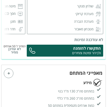
שולחן סנוקר
מיטה זוגית
מסך LCD
מערכת קריוקי
בג
מערכת הגברה
מזגן
מטבחון מאובזר
חדר רחצה 
לא עודכנה זמינות
המחיר ל 50 אורחים
התקשרו להזמנה
לא עודכן
מחיר
ולבירור זמינות ומחירים
מאפייני המתחם
מידע
במתחם סה"כ 130 מ"ר בנוי
במתחם סה"כ 260 מ"ר כללי
כמות אורחים מקסימלית במתחם 50