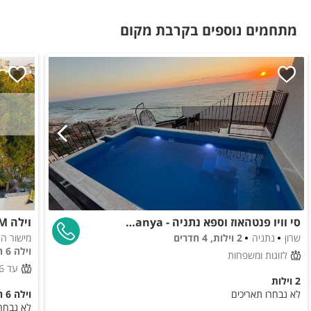
מיקרוגל
מתחמים נוספים בקרבת מקום
תמי 4
מקרר
משחקי שולחן
שולחן סנוקר
חדרי הרחצה
מקלחון
סי וויו פנטהאוז וספא נתניה - Sea view penthouse & spa Netanya
וילה M פרימיום
לציבור הדתי
שרון
נתניה
2 וילות, 4 חדרים
מישור ה
וילה 6 חדרים
פלטה
לזוגות ומשפחות
עד 16 אורחים
מיחם
2 וילות
לא נבחרו תאריכים
וילה 6 חדרים
לא נבחרו