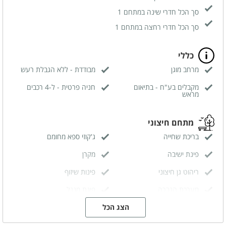
סך הכל חדרי שינה במתחם 1
סך הכל חדרי רחצה במתחם 1
כללי
מרחב מוגן
מבודדת - ללא הגבלת רעש
מקבלים בע"ח - בתיאום
חניה פרטית - ל-4 רכבים
מראש
מתחם חיצוני
בריכת שחייה
ג'קוזי ספא מחומם
פינת ישיבה
מקרן
ריהוט גן חיצוני
פינות שיזוף
מערכת הגברה
פינת מנגל
תאורה לילית מרהיבה
עמדת דיגיי
הצג הכל
בריכת שחייה מחוממת ומקורה
פינת אוכל