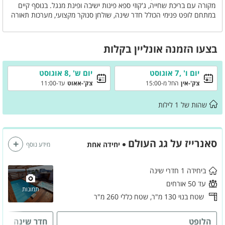
מקורה עם בריכת שחייה, ג'קוזי ספא פינות ישיבה ופינת מנגל. בנוסף קיים
במתחם לופט פנימי הכולל חדר שינה, שולחן סנוקר מקצועי, מערכות תאורה
והגברה, מערכת קריוקי ומטבחון ועוד.הלופט מתאים לכל סוגי המסיבות
והאירועים - שריינו כבר היום מקום ותקבלו מתחם חגיגות משגע.
בצעו הזמנה אונליין בקלות
יום ו' ,7 אוגוסט
יום ש' ,8 אוגוסט
צק'-אין
החל מ-15:00
צק'-אאוט
עד-11:00
שהות של
1
לילות
סאנרייז על גג העולם
יחידה אחת
מידע נוסף
ביחידה 1 חדרי שינה
עד 50 אורחים
תמונות
שטח בנוי 130 מ"ר,
שטח כללי 260 מ"ר
הלופט
חדר שינה