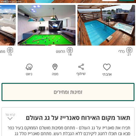
כללי
הלופט
מתחם
15
18
21
שיתוף
מפה
ניווט
אהבתי
זמינות ומחירים
קרא עוד
תאור מקום האירוח סאנרייז על גג העולם
תכירו את סאנרייז על גג העולם - מתחם מסיבות מושלם הממוקם בעיר כפר
סבא ובו תוכלו לחגוג ליקירכם ללא הגבלת רעש. מתחם סאנרייז כולל גג