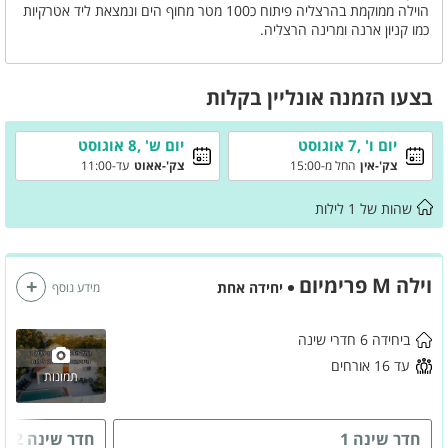
הוילה ממוקמת בהרצליה פיתוח כ100 מטר מחוף הים ונמצאת ליד אטרקיות
כמו קניון ארנה ומרינה הרצליה.
הוילה מונה 6 חדרי שינה מפנקים במיוחד כאשר מתוכם 5 סוויטות מפוארות
הפרוסות על 4 קומות, הוילה מאובזרת בכל טוב וברגע שתיכנסו אליה תרגישו
באווירה חלומית ומפנקת.
בצעו הזמנה אונליין בקלות
בוילה שלל פינוקים החל מבריכת שחייה מחוממת ומפנקת, פינות ישיבה
ושיזוף, מטבח מאובזר ועוד.
מחכים לארח אתכם אצלנו בוילה M פרימיום!
יום ו' ,7 אוגוסט
יום ש' ,8 אוגוסט
חשוב לדעת!
צק'-אין
החל מ-15:00
צק'-אאוט
עד-11:00
לא ניתן לעשות רעש במקום ואין להכניס מערכות הגברה.
שהות של
1
לילות
וילה M פרימיום
יחידה אחת
מידע נוסף
ביחידה 6 חדרי שינה
עד 16 אורחים
תמונות
חדר שינה 1
חדר שינה 2