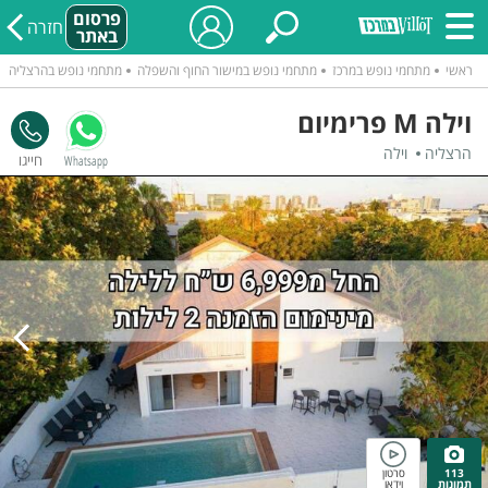
פרסום
חזרה
באתר
ראשי
מתחמי נופש במרכז
מתחמי נופש במישור החוף והשפלה
מתחמי נופש בהרצליה
וילה M פרימיום
הרצליה
וילה
Whatsapp
113
סרטון
תמונות
וידאו