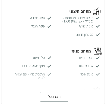
מתחם חיצוני
בריכת שחייה מחוממת -
פינת ישיבה
(בגודל 3X7 עומק 1.60)
פינות שיזוף
פינת מנגל
מקלחון חיצוני
מתחם פנימי
מטבח מאובזר
סלון מעוצב
אי + כסאות
מסך טלויזיה LCD
פינת אוכל
מרפסת נוף - עם יציאה
לבריכה
קהל יעד
הצג הכל
משפחות
זוגות
ציבור דתי
שבתות חתן