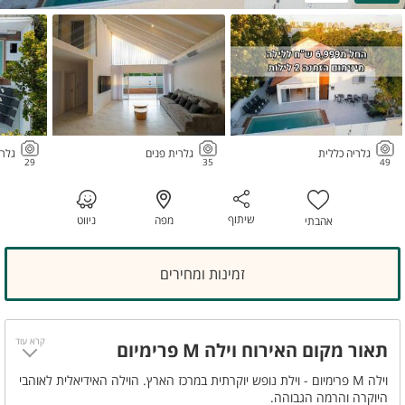
גלריה כללית
גלרית פנים
גלרי
29
35
49
שיתוף
מפה
ניווט
אהבתי
זמינות ומחירים
קרא עוד
תאור מקום האירוח וילה M פרימיום
וילה M פרימיום - וילת נופש יוקרתית במרכז הארץ. הוילה האידיאלית לאוהבי
היוקרה והרמה הגבוהה.