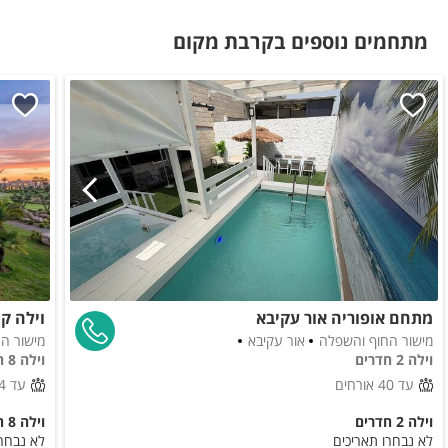
שולחן סנוקר
מתחמים נוספים בקרבת מקום
שולחן פוקר
חדרי הרחצה
פן
מגבות רחצה
סבונים
אמבטיה לתינוק
לציבור הדתי
כיור כפול
פלטה
מיחם
מקווה
מתחם אופוריה אור עקיבא
וילה קיסריה - 
מישור החוף והשפלה
אור עקיבא
מישור הח
וילה 2 חדרים
וילה 8 חדרים
בסביבת המקום
עד 40 אורחים
עד 24 אורחים
בית כנסת
וילה 2 חדרים
וילה 8 חדרים
לא נבחרו תאריכים
לא נבחרו