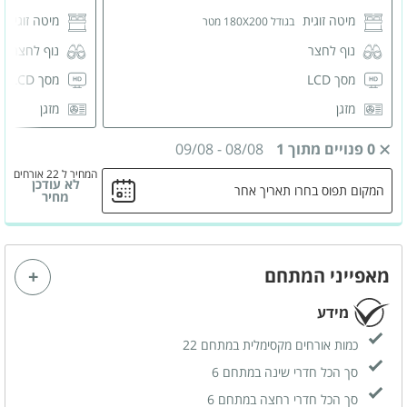
מיטה זוגית
מיטה זוגית
בגודל 180X200 מטר
נוף לחצר
נוף לחצר
מסך LCD
מסך LCD
מזגן
מזגן
פינת ישיבה
פינת ישיבה
0 פנויים מתוך 1
08/08
-
09/08
ארונות לאחסון
ארונות לאחס
המחיר ל 22 אורחים
לא עודכן
המקום תפוס בחרו תאריך אחר
שידות לאחסון
שידות לאחס
מחיר
מאוורר תקרה
מאוורר תקר
חדר רחצה פרטי
חדר רחצה 
מאפייני המתחם
מידע
כמות אורחים מקסימלית במתחם 22
סך הכל חדרי שינה במתחם 6
סך הכל חדרי רחצה במתחם 6