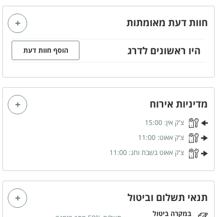
מתחם פנימי
חוות דעת מאומתות
מטבח מאובזר
סלון משותף
מזגן
מסך טלויזיה LCD - בגודל 65
אינץ'
היו ראשונים לדרג
הוסף חוות דעת
חיבור לערוצי yes
אינטרנט אלחוטי (WIFI)
חדר קולנוע
פינת אוכל
מכונת כביסה
מייבש כביסה
מדיניות אירוח
קמין עצים
ערכת קריוקי
צ'ק אין:
15:00
בר אלכוהול + כסאות בר
מערכת ישיבה - ל-12 איש
צ'ק אאוט:
11:00
צ'ק אאוט בשבת וחג:
11:00
קהל יעד
מתאים לאירועים
התארגנות כלה
משפחות
זוגות
תנאי תשלום וביטול
ערבי גיבוש
מסיבת רווקות
במקרה ביטול