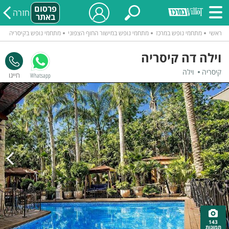
פרסום
חזרה
באתר
ראשי
מתחמי נופש במרכז
מתחמי נופש במישור החוף הצפוני
מתחמי נופש בקיסריה
וילה דה קיסריה
קיסריה
וילה
Whatsapp
143
תמונות