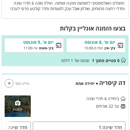
המפלט האולטימטיבי לחופשה מהנה ושלווה. הוילה מונה 6 חדרי שינה
וחדרי רחצה מרווחים, שולחן אוכל ענק לסעודות וחדר קולנוע פרטי לערבי
סרטים. הוילה כוללת גם בריכה מדהימה עם נעילת ילדים, ג'קוזי ספא
וסאונה, ושולחן סנוקר (מושלם למשפחות). חייגו עוד היום ושריינו לכם את
החופשה המושלמת.
בצעו הזמנה אונליין בקלות
יום ש' ,8 אוגוסט
יום א' ,9 אוגוסט
צק'-אין
החל מ-15:00
צק'-אאוט
עד-11:00
0
פנויים מתוך
1
שהות של
1
לילות
דה קיסריה
יחידה אחת
מידע נוסף
ביחידה 6 חדרי שינה
עד 22 אורחים
תמונות
חדר שינה 1
חדר שינה 2