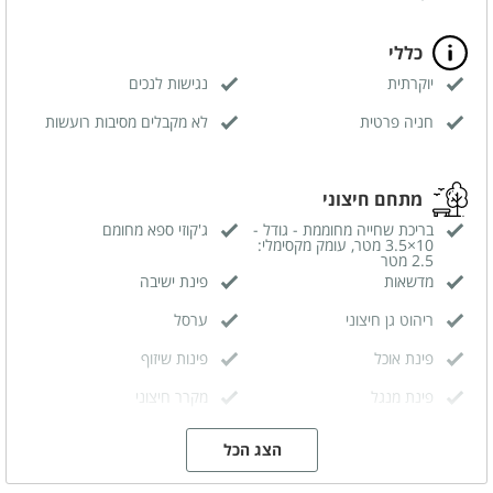
כללי
יוקרתית
נגישות לנכים
חניה פרטית
לא מקבלים מסיבות רועשות
מתחם חיצוני
בריכת שחייה מחוממת - גודל -
ג'קוזי ספא מחומם
10×3.5 מטר, עומק מקסימלי:
2.5 מטר
מדשאות
פינת ישיבה
ריהוט גן חיצוני
ערסל
פינת אוכל
פינות שיזוף
פינת מנגל
מקרר חיצוני
פטריות חימום
הצג הכל